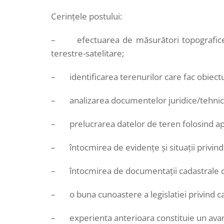
Cerințele postului:
– efectuarea de măsurători topografice ş
terestre-satelitare;
– identificarea terenurilor care fac obiectu
– analizarea documentelor juridice/tehnice 
– prelucrarea datelor de teren folosind aplic
– întocmirea de evidenţe şi situaţii privind 
– întocmirea de documentaţii cadastrale co
– o buna cunoastere a legislatiei privind ca
– experienta anterioara constituie un avan