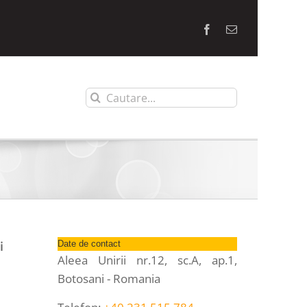
Facebook
E-
mail:
Cautare...
i
Date de contact
Aleea Unirii nr.12, sc.A, ap.1,
Botosani - Romania