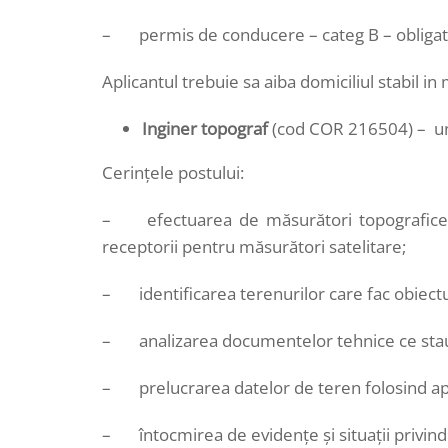
– permis de conducere – categ B – obligat
Aplicantul trebuie sa aiba domiciliul stabil in
Inginer topograf
(cod COR 216504) – u
Cerințele postului:
– efectuarea de măsurători topografice 
receptorii pentru măsurători satelitare;
– identificarea terenurilor care fac obiectu
– analizarea documentelor tehnice ce stau l
– prelucrarea datelor de teren folosind aplic
– întocmirea de evidenţe şi situaţii privind 