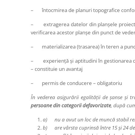
– întocmirea de planuri topografice confor
– extragerea datelor din planşele proiectulu
verificarea acestor planşe din punct de veder
– materializarea (trasarea) în teren a punc
– experienţă şi aptitudini în gestionarea d
– constituie un avantaj
– permis de conducere – obligatoriu
În vederea asigurării egalităţii de şanse şi 
persoane din categorii defavorizate
, după cu
a) nu a avut un loc de muncă stabil rem
b) are vârsta cuprinsă între 15 şi 24 de