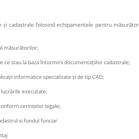
i cadastrale folosind echipamentele pentru măsurător
l măsurătorilor;
ce stau la baza întocmirii documentaţiilor cadastrale;
aţii informatice specializate şi de tip CAD;
lucrările executate;
nform cerinţelor legale;
dastrul si fondul funciar
taj