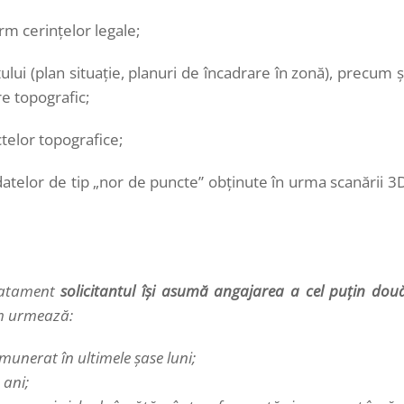
m cerinţelor legale;
i (plan situaţie, planuri de încadrare în zonă), precum ş
e topografic;
telor topografice;
atelor de tip „nor de puncte” obţinute în urma scanării 3
tratament
solicitantul
îşi asumă angajarea a cel puţin dou
m urmează:
unerat în ultimele şase luni;
 ani;