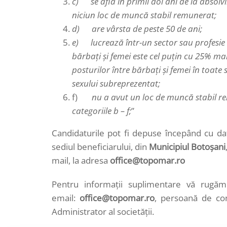
c) se află în primii doi ani de la absolv
niciun loc de muncă stabil remunerat;
d) are vârsta de peste 50 de ani;
e) lucrează într-un sector sau profesie 
bărbaţi şi femei este cel puţin cu 25% ma
posturilor între bărbaţi şi femei în toat
sexului subreprezentat;
f)
nu a avut un loc de muncă stabil rem
categoriile b – f;
”
Candidaturile pot fi depuse începând cu da
sediul beneficiarului, din
Municipiul Botoșani
mail, la adresa
office@topomar.ro
Pentru informaţii suplimentare vă rugă
email:
office@topomar.ro
, persoană de c
Administrator al societăţii.