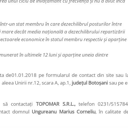
irea unui ciclu de învăţământ cu frecvenţă şi nu a avut încă
într-un stat membru în care dezechilibrul posturilor între
i mare decât media naţională a dezechilibrului repartizării
e sectoarele economice în statul membru respectiv şi aparţine
unerat în ultimele 12 luni şi aparţine uneia dintre
ta de01.01.2018 pe formularul de contact din site sau l
, aleea Unirii nr.12, scara A, ap.1,
judeţul Botoșani
sau pe e
m să contactaţi
TOPOMAR S.R.L.,
telefon 0231/515784
ontact domnul
Ungureanu Marius Corneliu
, în calitate d