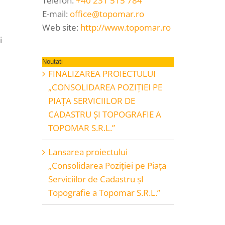
Telefon:
+40 231 515 784
E-mail:
office@topomar.ro
Web site:
http://www.topomar.ro
i
Noutati
FINALIZAREA PROIECTULUI
„CONSOLIDAREA POZIŢIEI PE
PIAŢA SERVICIILOR DE
CADASTRU ŞI TOPOGRAFIE A
TOPOMAR S.R.L.”
Lansarea proiectului
„Consolidarea Poziţiei pe Piaţa
Serviciilor de Cadastru şI
Topografie a Topomar S.R.L.”