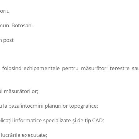
oriu
 mun. Botosani.
n post
folosind echipamentele pentru măsurători terestre sa
l măsurătorilor;
a baza întocmirii planurilor topografice;
aţii informatice specializate şi de tip CAD;
lucrările executate;